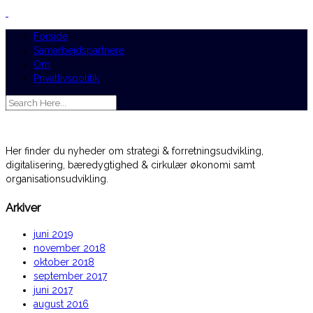
Forside
Samarbejdspartnere
Om
Privatlivspolitik
Her finder du nyheder om strategi & forretningsudvikling,
digitalisering, bæredygtighed & cirkulær økonomi samt
organisationsudvikling.
Arkiver
juni 2019
november 2018
oktober 2018
september 2017
juni 2017
august 2016