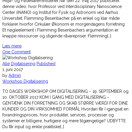
Miljø- og Fødevareministeriet har den 22. maj 2017 publiceret
denne video, hvor Professor ved Interdisciplinary Nanoscience
Center (iNANO) og Institut for Fysik og Astronomi ved Aarhus
Universitet, Flemming Besenbacher på en enkel og klar måde
forklarer hvorfor Cirkulær Økonomi er morgendagens forretning.
Et nøgleelement i Flemming Besenbachers argumentation er
knappe ressourcer og stigende råvarepriser. Flemming[…]
Læs mere
One Comment
Alle
Digitalisering
Published
1. juni 2017
by
Admin
Workshop Digitalisering
TO DAGES WORKSHOP OM DIGITALISERING – 19. SEPTEMBER og
10. OKTOBER 2017 KOM I GANG MED DIGITALISERING –
GENTÆNK DIN FORRETNING OG SKAB STØRRE VÆRDI FOR DINE
KUNDER OG DIN VIRKSOMHED FORMÅL Hvordan får I igangsat en
forandringsproces, hvor produkter, services, processer og
systemer er billigere, hurtigere og mere tilgængelige? UDBYTTE
Du får input og enkle praktiske[…]