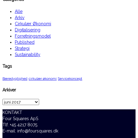
Alle
Arkiv
Cirkulær Økonomi
Digitalisering
Forretningsmodel
Published
Strategi
Sustainability
Tags
Bæredygtighed
cirkulær økonomi
Servicekoncept
Arkiver
Arkiver
KONTAKT
Four Squares ApS
Tlf. +45 4217 8075
E-mail: info@foursquares.dk