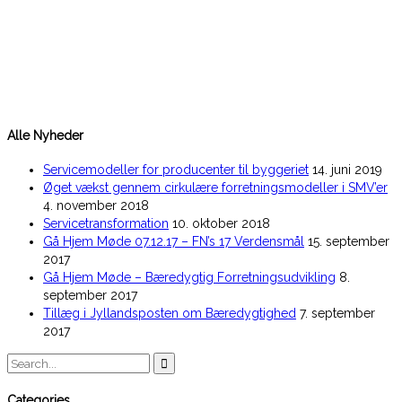
Alle Nyheder
Servicemodeller for producenter til byggeriet
14. juni 2019
Øget vækst gennem cirkulære forretningsmodeller i SMV’er
4. november 2018
Servicetransformation
10. oktober 2018
Gå Hjem Møde 07.12.17 – FN’s 17 Verdensmål
15. september
2017
Gå Hjem Møde – Bæredygtig Forretningsudvikling
8.
september 2017
Tillæg i Jyllandsposten om Bæredygtighed
7. september
2017
Search
for:
Categories