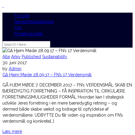
Forside
Samarbejdspartnere
Om
Privatlivspolitik
Alle
Arkiv
Published
Sustainability
30. juni 2017
by
Admin
Gå Hjem Møde 28.09.17 – FN’s 17 Verdensmål
GÅ HJEM MØDE 7. DECEMBER 2017 – FN’s VERDENSMÅL SKAB EN
BÆREDYGTIG FORRETNING – FÅ INSPIRATION TIL CIRKULÆRE
FORRETNINGSMULIGHEDER FORMÅL Hvordan kan I strategisk
udvikle Jeres forretning i en mere bæredygtig retning – og
dermed både skabe vækst og bidrage til opfyldelse af
verdensmålene. UDBYTTE Du får viden og inspiration om FN’s
verdensmål og konkrete[…]
Læs mere