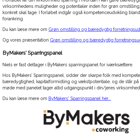
virksomhedens muligheder og potentialer inden for grøn omstilling, og 
konkret skal tage. I forløbet indgår også kompetenceudvikling blan
forankring.
Du kan læse mere om
Grøn omstilling og bæredygtig forretningsud
Og vores præsentation
Grøn omstilling og bæredygtig forretningsud
ByMakers' Sparringspanel
Niels er fast deltager i ByMakers sparringspanel for iværksættere.
Hos ByMakers’ Sparringspanel, sidder der skarpe folk med kompetence
bæredygtighed, kapitalformidling og vækstpotentiale, og de står på s
møde med panelet tager altid udgangspunkt i din/jeres virksomhed o
Du kan læse mere om
ByMakers' Sparringspanel her...