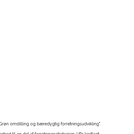
røn omstilling og bæredygtig forretningsudvikling".
ed til en del af forretningsstrategien. I får kortlagt