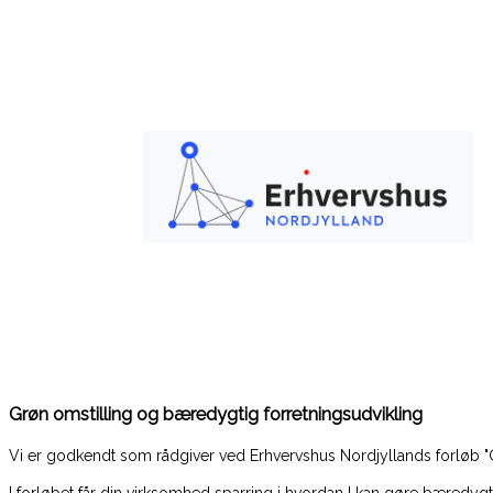
Grøn omstilling og bæredygtig forretningsudvikling
Vi er godkendt som rådgiver ved Erhvervshus Nordjyllands forløb "G
I forløbet får din virksomhed sparring i hvordan I kan gøre bæredygtigh