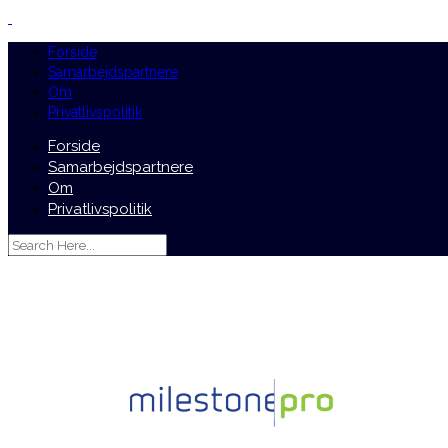
Forside
Samarbejdspartnere
Om
Privatlivspolitik
Forside
Samarbejdspartnere
Om
Privatlivspolitik