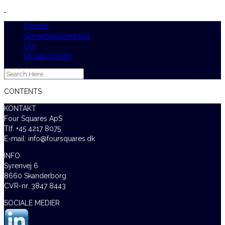
Forside
Samarbejdspartnere
Om
Privatlivspolitik
CONTENTS
KONTAKT
Four Squares ApS
Tlf. +45 4217 8075
E-mail: info@foursquares.dk
INFO
Syrenvej 6
8660 Skanderborg
CVR-nr. 3847 8443
SOCIALE MEDIER